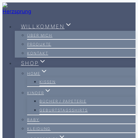
Zum
Inhalt
springen
WILLKOMMEN
ÜBER MICH
PRODUKTE
KONTAKT
SHOP
HOME
KISSEN
KINDER
BÜCHER / PAPETERIE
GEBURTSTAGSSHIRTS
BABY
KLEIDUNG