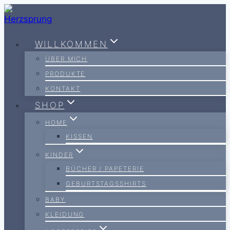
Zum
Inhalt
springen
WILLKOMMEN
ÜBER MICH
PRODUKTE
KONTAKT
SHOP
HOME
KISSEN
KINDER
BÜCHER / PAPETERIE
GEBURTSTAGSSHIRTS
BABY
KLEIDUNG