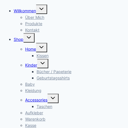
Untermenü
Willkommen
öffnen
Über Mich
Produkte
Kontakt
Untermenü
Shop
öffnen
Untermenü
Home
öffnen
Kissen
Untermenü
Kinder
öffnen
Bücher / Papeterie
Geburtstagsshirts
Baby
Kleidung
Untermenü
Accessories
öffnen
Taschen
Aufkleber
Warenkorb
Kasse