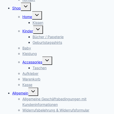
Untermenü
Shop
öffnen
Untermenü
Home
öffnen
Kissen
Untermenü
Kinder
öffnen
Bücher / Papeterie
Geburtstagsshirts
Baby
Kleidung
Untermenü
Accessories
öffnen
Taschen
Aufkleber
Warenkorb
Kasse
Untermenü
Allgemein
öffnen
Allgemeine Geschäftsbedingungen mit
Kundeninformationen
Widerrufsbelehrung & Widerrufsformular