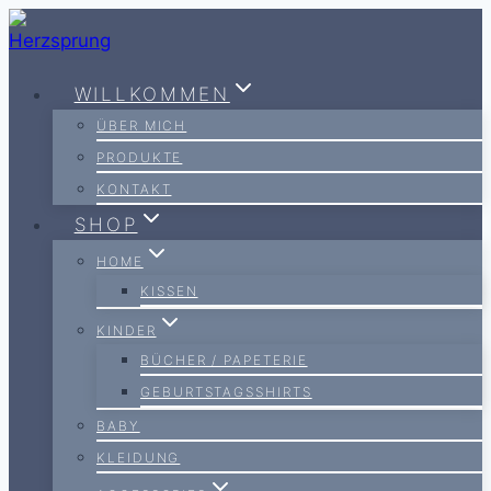
Zum
Inhalt
springen
WILLKOMMEN
ÜBER MICH
PRODUKTE
KONTAKT
SHOP
HOME
KISSEN
KINDER
BÜCHER / PAPETERIE
GEBURTSTAGSSHIRTS
BABY
KLEIDUNG