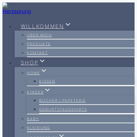
Zum
Inhalt
springen
WILLKOMMEN
ÜBER MICH
PRODUKTE
KONTAKT
SHOP
HOME
KISSEN
KINDER
BÜCHER / PAPETERIE
GEBURTSTAGSSHIRTS
BABY
KLEIDUNG