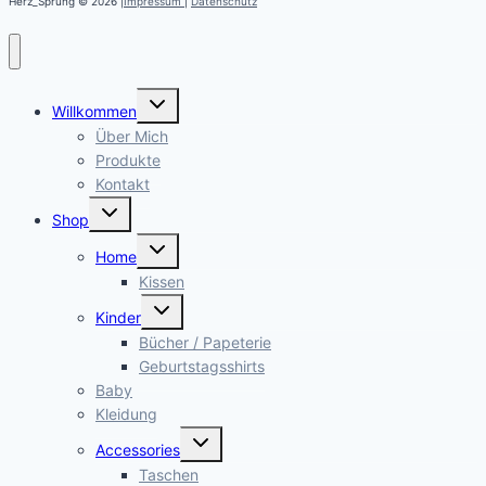
Herz_Sprung © 2026 |
Impressum
|
Datenschutz
Untermenü
Willkommen
öffnen
Über Mich
Produkte
Kontakt
Untermenü
Shop
öffnen
Untermenü
Home
öffnen
Kissen
Untermenü
Kinder
öffnen
Bücher / Papeterie
Geburtstagsshirts
Baby
Kleidung
Untermenü
Accessories
öffnen
Taschen