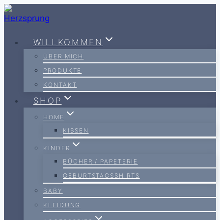
Zum
Inhalt
springen
WILLKOMMEN
ÜBER MICH
PRODUKTE
KONTAKT
SHOP
HOME
KISSEN
KINDER
BÜCHER / PAPETERIE
GEBURTSTAGSSHIRTS
BABY
KLEIDUNG