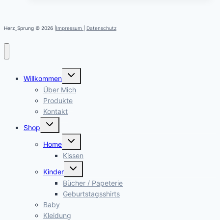
Herz_Sprung © 2026 |
Impressum
|
Datenschutz
Untermenü
Willkommen
öffnen
Über Mich
Produkte
Kontakt
Untermenü
Shop
öffnen
Untermenü
Home
öffnen
Kissen
Untermenü
Kinder
öffnen
Bücher / Papeterie
Geburtstagsshirts
Baby
Kleidung