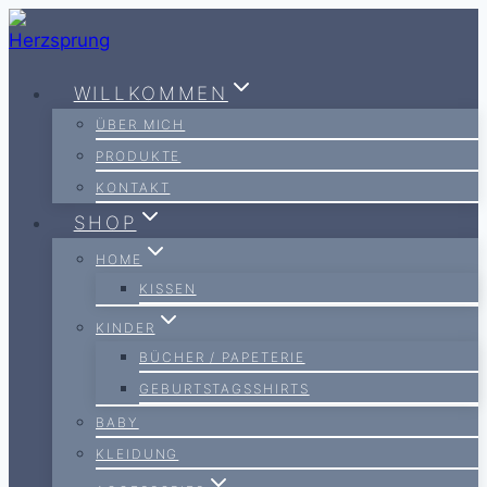
Zum
Inhalt
springen
WILLKOMMEN
ÜBER MICH
PRODUKTE
KONTAKT
SHOP
HOME
KISSEN
KINDER
BÜCHER / PAPETERIE
GEBURTSTAGSSHIRTS
BABY
KLEIDUNG