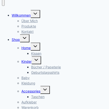
Untermenü
Willkommen
öffnen
Über Mich
Produkte
Kontakt
Untermenü
Shop
öffnen
Untermenü
Home
öffnen
Kissen
Untermenü
Kinder
öffnen
Bücher / Papeterie
Geburtstagsshirts
Baby
Kleidung
Untermenü
Accessories
öffnen
Taschen
Aufkleber
Warenkorb