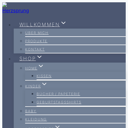
Zum
Inhalt
springen
WILLKOMMEN
ÜBER MICH
PRODUKTE
KONTAKT
SHOP
HOME
KISSEN
KINDER
BÜCHER / PAPETERIE
GEBURTSTAGSSHIRTS
BABY
KLEIDUNG