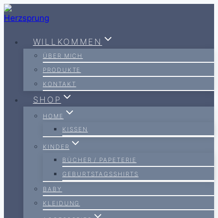
Zum
Inhalt
springen
WILLKOMMEN
ÜBER MICH
PRODUKTE
KONTAKT
SHOP
HOME
KISSEN
KINDER
BÜCHER / PAPETERIE
GEBURTSTAGSSHIRTS
BABY
KLEIDUNG