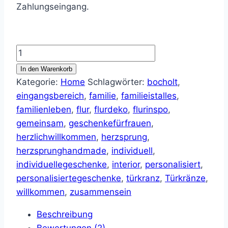
Zahlungseingang.
Türkranz
Willkommen
In den Warenkorb
bei
Kategorie:
Home
Schlagwörter:
bocholt
,
Familie
eingangsbereich
,
familie
,
familieistalles
,
(plus
familienleben
,
flur
,
flurdeko
,
flurinspo
,
Vornamen)
gemeinsam
,
geschenkefürfrauen
,
Menge
herzlichwillkommen
,
herzsprung
,
herzsprunghandmade
,
individuell
,
individuellegeschenke
,
interior
,
personalisiert
,
personalisiertegeschenke
,
türkranz
,
Türkränze
,
willkommen
,
zusammensein
Beschreibung
Bewertungen (2)