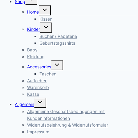
Shop
öffnen
Untermenü
Home
öffnen
Kissen
Untermenü
Kinder
öffnen
Bücher / Papeterie
Geburtstagsshirts
Baby
Kleidung
Untermenü
Accessories
öffnen
Taschen
Aufkleber
Warenkorb
Kasse
Untermenü
Allgemein
öffnen
Allgemeine Geschäftsbedingungen mit
Kundeninformationen
Widerrufsbelehrung & Widerrufsformular
Impressum