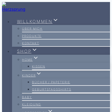
Zum
Inhalt
springen
WILLKOMMEN
ÜBER MICH
PRODUKTE
KONTAKT
SHOP
HOME
KISSEN
KINDER
BÜCHER / PAPETERIE
GEBURTSTAGSSHIRTS
BABY
KLEIDUNG