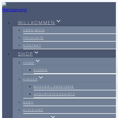
Zum
Inhalt
springen
WILLKOMMEN
ÜBER MICH
PRODUKTE
KONTAKT
SHOP
HOME
KISSEN
KINDER
BÜCHER / PAPETERIE
GEBURTSTAGSSHIRTS
BABY
KLEIDUNG