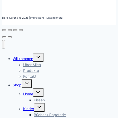
Herz_Sprung © 2026 |
Impressum
|
Datenschutz
Untermenü
Willkommen
öffnen
Über Mich
Produkte
Kontakt
Untermenü
Shop
öffnen
Untermenü
Home
öffnen
Kissen
Untermenü
Kinder
öffnen
Bücher / Papeterie