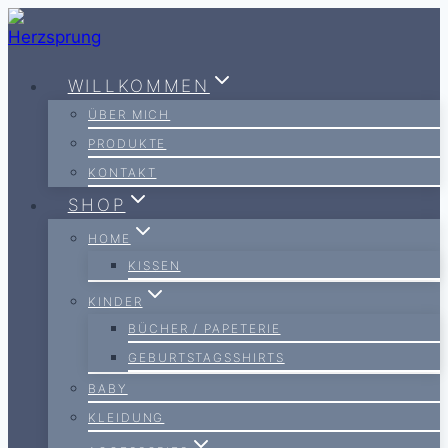
Zum
Inhalt
springen
WILLKOMMEN
ÜBER MICH
PRODUKTE
KONTAKT
SHOP
HOME
KISSEN
KINDER
BÜCHER / PAPETERIE
GEBURTSTAGSSHIRTS
BABY
KLEIDUNG