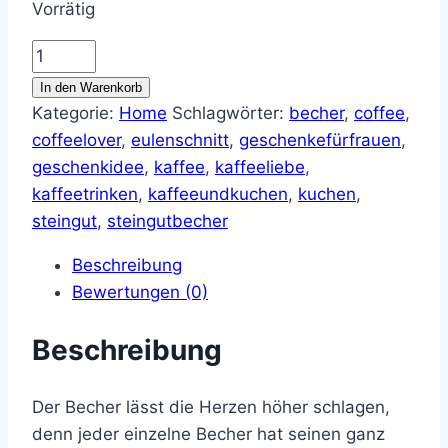
Vorrätig
Becher
Coffee
In den Warenkorb
Lover
Kategorie:
Home
Schlagwörter:
becher
,
coffee
,
Menge
coffeelover
,
eulenschnitt
,
geschenkefürfrauen
,
geschenkidee
,
kaffee
,
kaffeeliebe
,
kaffeetrinken
,
kaffeeundkuchen
,
kuchen
,
steingut
,
steingutbecher
Beschreibung
Bewertungen (0)
Beschreibung
Der Becher lässt die Herzen höher schlagen,
denn jeder einzelne Becher hat seinen ganz